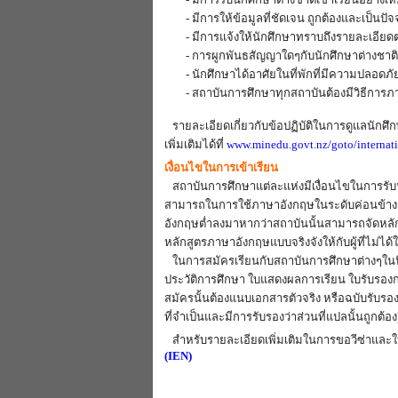
- มีการให้ข้อมูลที่ชัดเจน ถูกต้องและเป็นปัจจ
- มีการแจ้งให้นักศึกษาทราบถึงรายละเอียด
- การผูกพันธสัญญาใดๆกับนักศึกษาต่างชาติต
- นักศึกษาได้อาศัยในที่พักที่มีความปลอดภั
- สถาบันการศึกษาทุกสถาบันต้องมีวิธีการภา
รายละเอียดเกี่ยวกับข้อปฏิบัติในการดูแลนักศึ
เพิ่มเติมได้ที่
www.minedu.govt.nz/goto/internat
เงื่อนไขในการเข้าเรียน
สถาบันการศึกษาแต่ละแห่งมีเงื่อนไขในการรับน
สามารถในการใช้ภาษาอังกฤษในระดับค่อนข้างด
อังกฤษต่ำลงมาหากว่าสถาบันนั้นสามารถจัดหลั
หลักสูตรภาษาอังกฤษแบบจริงจังให้กับผู้ที่ไม่ได
ในการสมัครเรียนกับสถาบันการศึกษาต่างๆในนิวซ
ประวัติการศึกษา ใบแสดงผลการเรียน ใบรับรอ
สมัครนั้นต้องแนบเอกสารตัวจริง หรือฉบับรับรอ
ที่จำเป็นและมีการรับรองว่าส่วนที่แปลนั้นถูกต้อง
สำหรับรายละเอียดเพิ่มเติมในการขอวีซ่าและใบอ
(IEN)