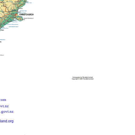
.com
vt.nz
.govt.nz
land.org